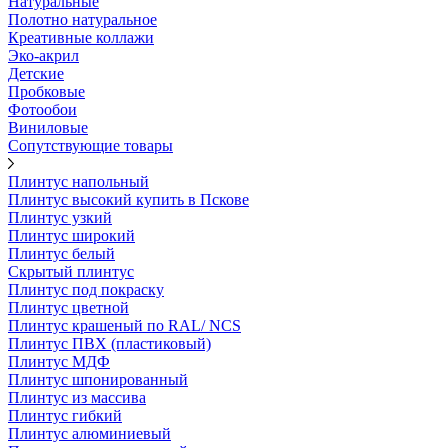
Натуральные
Полотно натуральное
Креативные коллажи
Эко-акрил
Детские
Пробковые
Фотообои
Виниловые
Сопутствующие товары
Плинтус напольный
Плинтус высокий купить в Пскове
Плинтус узкий
Плинтус широкий
Плинтус белый
Скрытый плинтус
Плинтус под покраску
Плинтус цветной
Плинтус крашеный по RAL/ NCS
Плинтус ПВХ (пластиковый)
Плинтус МДФ
Плинтус шпонированный
Плинтус из массива
Плинтус гибкий
Плинтус алюминиевый