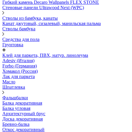
Гибкий камень Decaro Wallpanels FLEX STONE
Стеновые панели Ultrawood Next (WPC)
Стволы из бамбука, канаты
Канат джутовый, сизалевый, манильская пальма
Стволы бамбука
Средства для пола
Грунтовка
Клей для паркета, ПВХ, натур. линолеума
Adesiv (Италия)
Forbo (Германия)
Хомакол (Россия)
Лак для паркета
Масло
Шпатлевка
Фальшбалки
Балка декоративная
Балка угловая
Архитектурный брус
Доска декоративная
Бревно-балка
Откос декоративный