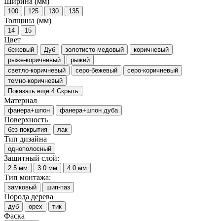
Ширина (мм)
100
125
130
135
Толщина (мм)
14
15
Цвет
бежевый
Дуб
золотисто-медовый
коричневый
рыже-коричневый
рыжий
светло-коричневый
серо-бежевый
серо-коричневый
темно-коричневый
Показать еще 4
Скрыть
Материал
фанера+шпон
фанера+шпон дуба
Поверхность
без покрытия
лак
Тип дизайна
однополосный
Защитный слой:
2.5 мм
3.0 мм
4.0 мм
Тип монтажа:
замковый
шип-паз
Порода дерева
дуб
орех
тик
Фаска