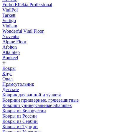
Forbo Effekta Professional
VinilPol
Tarkett
Vertigo
Vinilam
Wonderful Vinil Floor
Noventis
Alpine Floor
Arbiton
Alta Step
Bonkeel
Ковры
Круг
Овал
Прямоугольник
Детские
Коврик для ванной и туалета
Коврики придверные, грязезащитные
Коврики универсальные Shahintex
Ковры из Белоруссии
Ковры из России
Ковры из Сербии
Ковры из Турции
Ковры из Украины