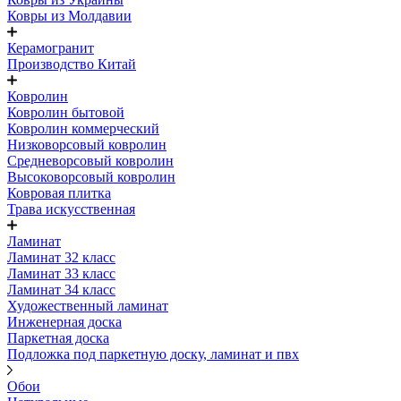
Ковры из Молдавии
Керамогранит
Производство Китай
Ковролин
Ковролин бытовой
Ковролин коммерческий
Низковорсовый ковролин
Средневорсовый ковролин
Высоковорсовый ковролин
Ковровая плитка
Трава искусственная
Ламинат
Ламинат 32 класс
Ламинат 33 класс
Ламинат 34 класс
Художественный ламинат
Инженерная доска
Паркетная доска
Подложка под паркетную доску, ламинат и пвх
Обои